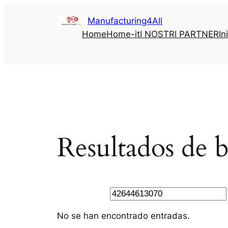
Saltar
Manufacturing4All
al
Home
Home-it
I NOSTRI PARTNER
In
contenido
Resultados de 
Buscar
No se han encontrado entradas.