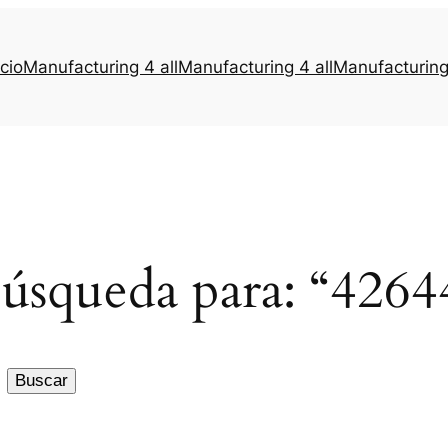
icio
Manufacturing 4 all
Manufacturing 4 all
Manufacturing 
búsqueda para: “426
Buscar