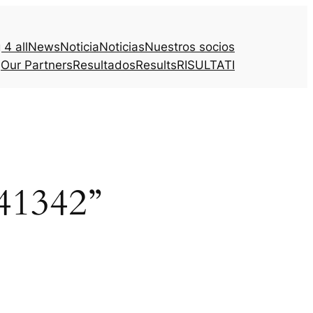
4 all
News
Noticia
Noticias
Nuestros socios
Our Partners
Resultados
Results
RISULTATI
841342”