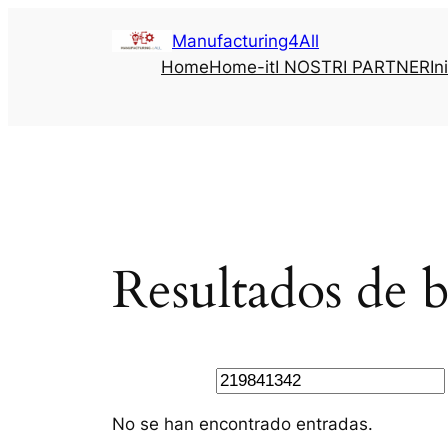
Saltar
Manufacturing4All
al
Home
Home-it
I NOSTRI PARTNER
In
contenido
Resultados de 
Buscar
No se han encontrado entradas.