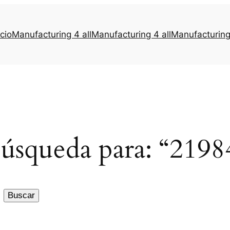
icio
Manufacturing 4 all
Manufacturing 4 all
Manufacturing 
búsqueda para: “219
Buscar