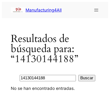
Saltar
Manufacturing4All
al
contenido
Resultados de
búsqueda para:
“14130144188”
Buscar
Buscar
No se han encontrado entradas.